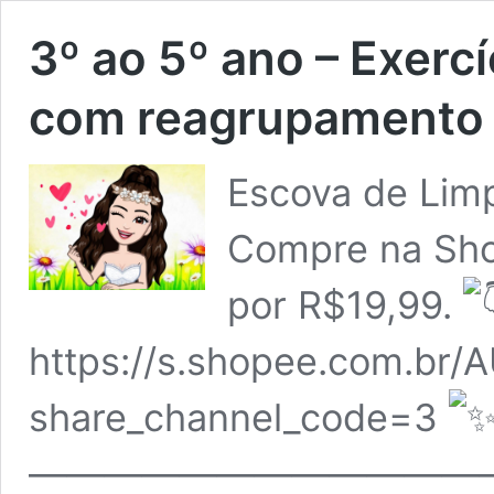
3º ao 5º ano – Exercí
com reagrupamento
Escova de Lim
Compre na Sho
por R$19,99.
https://s.shopee.com.br
share_channel_code=3
————————————