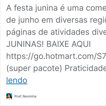
A festa junina é uma co
de junho em diversas regi
páginas de atividades di
JUNINAS! BAIXE AQUI
https://go.hotmart.com/S
(super pacote) Praticidad
3º
lendo
ao
5º
ano
Prof. Noninha
–
Exercícios