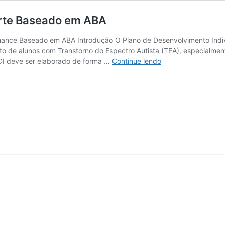
orte Baseado em ABA
mance Baseado em ABA Introdução O Plano de Desenvolvimento Indivi
de alunos com Transtorno do Espectro Autista (TEA), especialment
PDI
DI deve ser elaborado de forma …
Continue lendo
para
Aluno
com
TEA
nível
1
de
suporte
Baseado
em
ABA