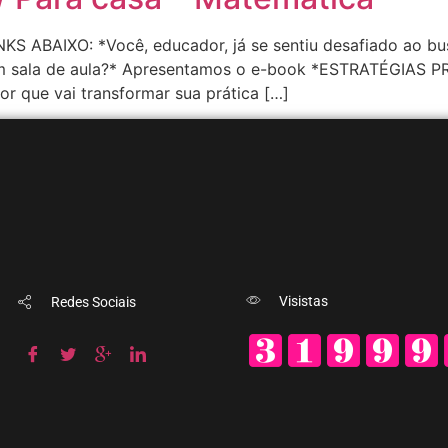
AIXO: *Você, educador, já se sentiu desafiado ao buscar
 em sala de aula?* Apresentamos o e-book *ESTRATÉGIA
 que vai transformar sua prática […]
Visistas
Redes Sociais