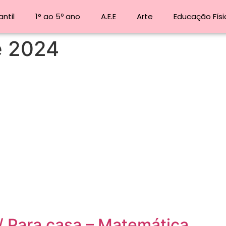
ntil
1° ao 5º ano
A.E.E
Arte
Educação Físi
e 2024
o/ Para casa – Matemática