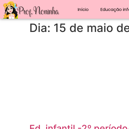
Início
Educação infa
Dia:
15 de maio d
Ed. infantil -2º períod