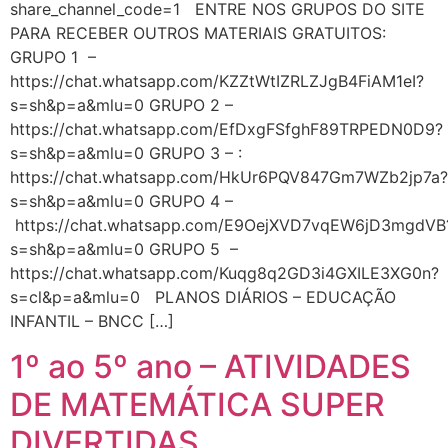
share_channel_code=1 ENTRE NOS GRUPOS DO SITE
PARA RECEBER OUTROS MATERIAIS GRATUITOS:
GRUPO 1 –
https://chat.whatsapp.com/KZZtWtIZRLZJgB4FiAM1eI?
s=sh&p=a&mlu=0 GRUPO 2 –
https://chat.whatsapp.com/EfDxgFSfghF89TRPEDN0D9?
s=sh&p=a&mlu=0 GRUPO 3 – :
https://chat.whatsapp.com/HkUr6PQV847Gm7WZb2jp7a?
s=sh&p=a&mlu=0 GRUPO 4 –
https://chat.whatsapp.com/E9OejXVD7vqEW6jD3mgdVB
s=sh&p=a&mlu=0 GRUPO 5 –
https://chat.whatsapp.com/Kuqg8q2GD3i4GXILE3XG0n?
s=cl&p=a&mlu=0 PLANOS DIÁRIOS – EDUCAÇÃO
INFANTIL – BNCC […]
1º ao 5º ano – ATIVIDADES
DE MATEMÁTICA SUPER
DIVERTIDAS