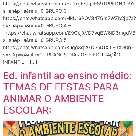
https://chat.whatsapp.com/EfDxgFSfghF89TRPEDN0D9?
s=sh&p=a&mlu=0 GRUPO 3 – :
https://chat.whatsapp.com/HkUr6PQV847Gm7WZb2jp7a?
s=sh&p=a&mlu=0 GRUPO 4 –
https://chat.whatsapp.com/E9OejXVD7vqEW6jD3mgdVB
s=sh&p=a&mlu=0 GRUPO 5 –
https://chat.whatsapp.com/Kuqg8q2GD3i4GXILE3XG0n?
s=cl&p=a&mlu=0 PLANOS DIÁRIOS – EDUCAÇÃO
INFANTIL – […]
Ed. infantil ao ensino médio:
TEMAS DE FESTAS PARA
ANIMAR O AMBIENTE
ESCOLAR: