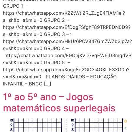
GRUPO 1 –
https://chat.whatsapp.com/KZZtWtIZRLZJgB4FiAM1eI?
s=sh&p=a&mlu=0 GRUPO 2 –
https://chat.whatsapp.com/EfDxgFSfghF89TRPEDN0D9?
s=sh&p=a&mlu=0 GRUPO 3 – :
https://chat.whatsapp.com/HkUr6PQV847Gm7WZb2jp7a?
s=sh&p=a&mlu=0 GRUPO 4 –
https://chat.whatsapp.com/E9OejXVD7vqEW6jD3mgdVB
s=sh&p=a&mlu=0 GRUPO 5 –
https://chat.whatsapp.com/Kuqg8q2GD3i4GXILE3XG0n?
s=cl&p=a&mlu=0 PLANOS DIÁRIOS – EDUCAÇÃO
INFANTIL – BNCC […]
1º ao 5º ano – Jogos
matemáticos superlegais