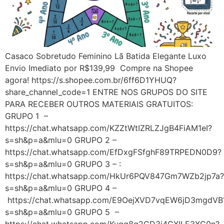
Casaco Sobretudo Feminino Lã Batida Elegante Luxo
Envio Imediato por R$139,99 Compre na Shopee
agora! https://s.shopee.com.br/6ff6D1YHUQ?
share_channel_code=1 ENTRE NOS GRUPOS DO SITE
PARA RECEBER OUTROS MATERIAIS GRATUITOS:
GRUPO 1 –
https://chat.whatsapp.com/KZZtWtIZRLZJgB4FiAM1eI?
s=sh&p=a&mlu=0 GRUPO 2 –
https://chat.whatsapp.com/EfDxgFSfghF89TRPEDN0D9?
s=sh&p=a&mlu=0 GRUPO 3 – :
https://chat.whatsapp.com/HkUr6PQV847Gm7WZb2jp7a?
s=sh&p=a&mlu=0 GRUPO 4 –
https://chat.whatsapp.com/E9OejXVD7vqEW6jD3mgdVB
s=sh&p=a&mlu=0 GRUPO 5 –