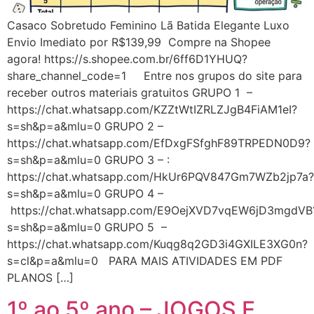
Casaco Sobretudo Feminino Lã Batida Elegante Luxo
Envio Imediato por R$139,99 Compre na Shopee
agora! https://s.shopee.com.br/6ff6D1YHUQ?
share_channel_code=1 Entre nos grupos do site para
receber outros materiais gratuitos GRUPO 1 –
https://chat.whatsapp.com/KZZtWtIZRLZJgB4FiAM1eI?
s=sh&p=a&mlu=0 GRUPO 2 –
https://chat.whatsapp.com/EfDxgFSfghF89TRPEDN0D9?
s=sh&p=a&mlu=0 GRUPO 3 – :
https://chat.whatsapp.com/HkUr6PQV847Gm7WZb2jp7a?
s=sh&p=a&mlu=0 GRUPO 4 –
https://chat.whatsapp.com/E9OejXVD7vqEW6jD3mgdVB
s=sh&p=a&mlu=0 GRUPO 5 –
https://chat.whatsapp.com/Kuqg8q2GD3i4GXILE3XG0n?
s=cl&p=a&mlu=0 PARA MAIS ATIVIDADES EM PDF
PLANOS […]
1º ao 5º ano – JOGOS E