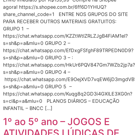
agora! https://s.shopee.com.br/6ff6D1YHUQ?
share_channel_code=1 ENTRE NOS GRUPOS DO SITE
PARA RECEBER OUTROS MATERIAIS GRATUITOS:
GRUPO 1 –
https://chat.whatsapp.com/KZZtWtIZRLZJgB4FiAM1eI?
s=sh&p=a&mlu=0 GRUPO 2 –
https://chat.whatsapp.com/EfDxgFSfghF89TRPEDN0D9?
s=sh&p=a&mlu=0 GRUPO 3 – :
https://chat.whatsapp.com/HkUr6PQV847Gm7WZb2jp7a?
s=sh&p=a&mlu=0 GRUPO 4 –
https://chat.whatsapp.com/E9OejXVD7vqEW6jD3mgdVB
s=sh&p=a&mlu=0 GRUPO 5 –
https://chat.whatsapp.com/Kuqg8q2GD3i4GXILE3XG0n?
s=cl&p=a&mlu=0 PLANOS DIÁRIOS – EDUCAÇÃO
INFANTIL – BNCC […]
1º ao 5º ano – JOGOS E
ATIVIDADES LÚDICAS DE