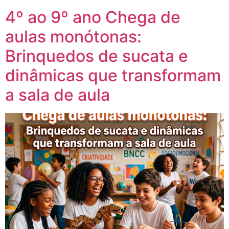
4º ao 9º ano Chega de
aulas monótonas:
Brinquedos de sucata e
dinâmicas que transformam
a sala de aula