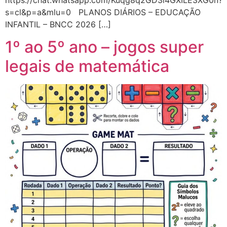
https://chat.whatsapp.com/Kuqg8q2GD3i4GXILE3XG0n?
s=cl&p=a&mlu=0 PLANOS DIÁRIOS – EDUCAÇÃO
INFANTIL – BNCC 2026 […]
1º ao 5º ano – jogos super
legais de matemática