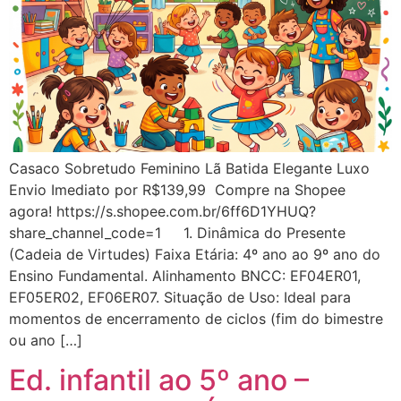
Casaco Sobretudo Feminino Lã Batida Elegante Luxo
Envio Imediato por R$139,99 Compre na Shopee
agora! https://s.shopee.com.br/6ff6D1YHUQ?
share_channel_code=1 1. Dinâmica do Presente
(Cadeia de Virtudes) Faixa Etária: 4º ano ao 9º ano do
Ensino Fundamental. Alinhamento BNCC: EF04ER01,
EF05ER02, EF06ER07. Situação de Uso: Ideal para
momentos de encerramento de ciclos (fim do bimestre
ou ano […]
Ed. infantil ao 5º ano –