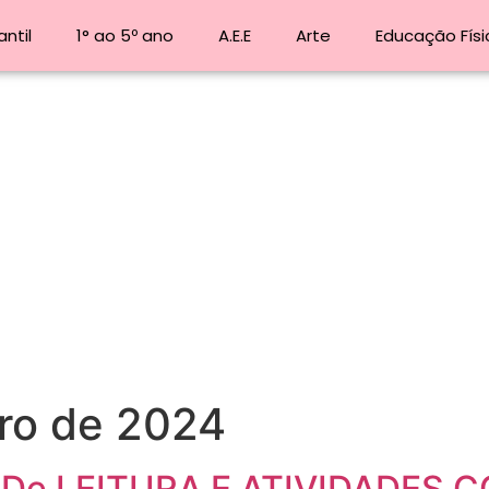
ntil
1° ao 5º ano
A.E.E
Arte
Educação Físi
ro de 2024
S De LEITURA E ATIVIDADES