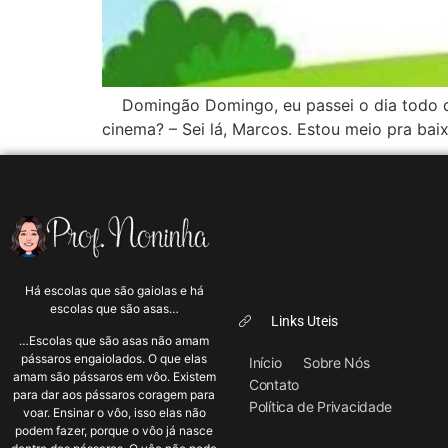
Domingão Domingo, eu passei o dia todo de b
cinema? – Sei lá, Marcos. Estou meio pra bai
Há escolas que são gaiolas e há
escolas que são asas…
Links Uteis
…Escolas que são asas não amam
pássaros engaiolados. O que elas
Início
Sobre Nós
amam são pássaros em vôo. Existem
Contato
para dar aos pássaros coragem para
Política de Privacidade
voar. Ensinar o vôo, isso elas não
podem fazer, porque o vôo já nasce