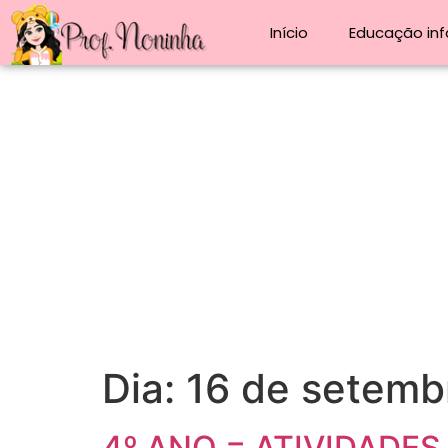
Início
Educação infa
Dia:
16 de setemb
4º ANO = ATIVIDADE