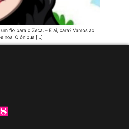
m fio para o Zeca. – E aí, cara? Vamos ao
os nós. O ônibus […]