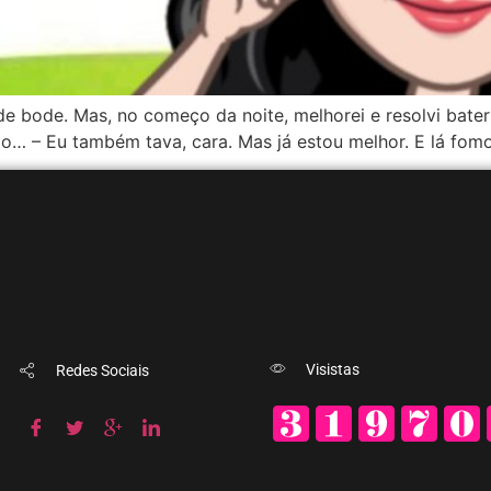
ode. Mas, no começo da noite, melhorei e resolvi bater u
xo… – Eu também tava, cara. Mas já estou melhor. E lá fom
Visistas
Redes Sociais