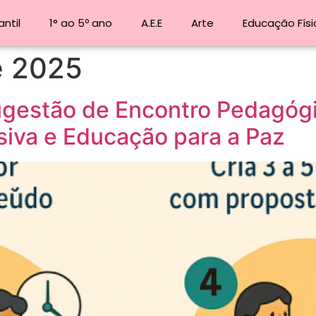
ntil
1° ao 5º ano
A.E.E
Arte
Educação Físi
e 2025
stão de Encontro Pedagógi
siva e Educação para a Paz