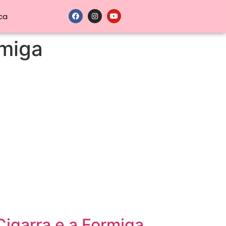
ca
rmiga
Cigarra e a Formiga