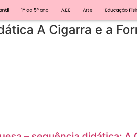
ntil
1° ao 5º ano
A.E.E
Arte
Educação Físi
dática A Cigarra e a Fo
uesa – sequência didática: A 