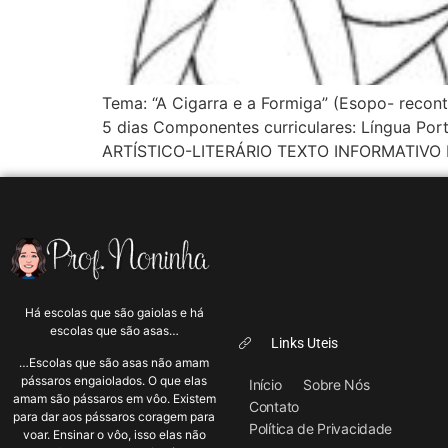
Tema: “A Cigarra e a Formiga” (Esopo- recon
5 dias Componentes curriculares: Língua Po
ARTÍSTICO-LITERÁRIO TEXTO INFORMATIVO PR
Há escolas que são gaiolas e há
escolas que são asas…
Links Uteis
…Escolas que são asas não amam
pássaros engaiolados. O que elas
Início
Sobre Nós
amam são pássaros em vôo. Existem
Contato
para dar aos pássaros coragem para
Política de Privacidade
voar. Ensinar o vôo, isso elas não