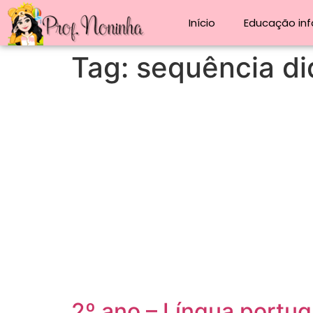
Início
Educação infa
Tag:
sequência di
2º ano – Língua portug