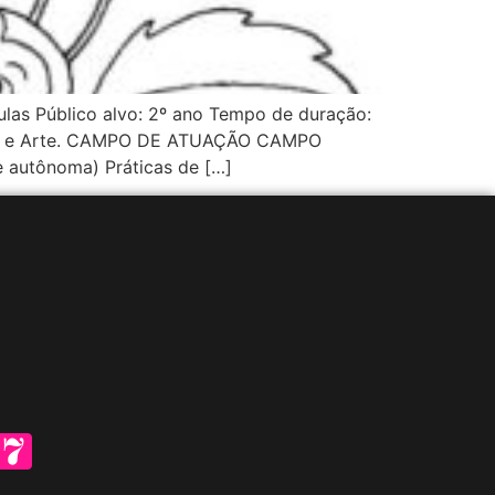
ulas Público alvo: 2º ano Tempo de duração:
igião e Arte. CAMPO DE ATUAÇÃO CAMPO
autônoma) Práticas de […]