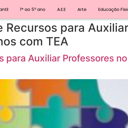
ntil
1° ao 5º ano
A.E.E
Arte
Educação Físi
 Recursos para Auxiliar
unos com TEA
 para Auxiliar Professores n