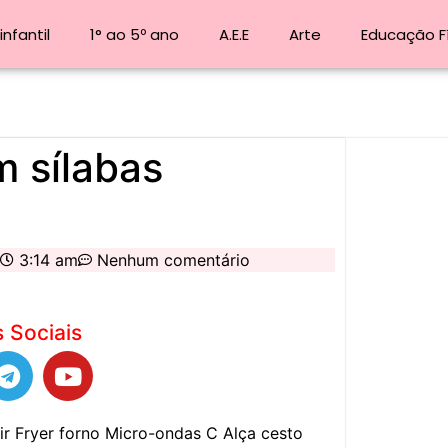
nfantil
1° ao 5º ano
A.E.E
Arte
Educação F
m sílabas
3:14 am
Nenhum comentário
 Sociais
ir Fryer forno Micro-ondas C Alça cesto