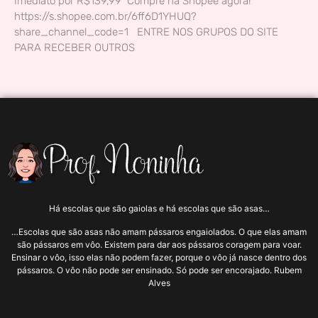
Imediato por R$139,99 Compre na Shopee agora!
https://s.shopee.com.br/6ff6D1YHUQ?
share_channel_code=1 ENTRE NOS GRUPOS DO SITE
PARA RECEBER OUTROS
Há escolas que são gaiolas e há escolas que são asas…
…Escolas que são asas não amam pássaros engaiolados. O que elas amam
são pássaros em vôo. Existem para dar aos pássaros coragem para voar.
Ensinar o vôo, isso elas não podem fazer, porque o vôo já nasce dentro dos
pássaros. O vôo não pode ser ensinado. Só pode ser encorajado. Rubem
Alves