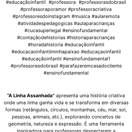
#educaçãoinfantil #professora #professorasdobrasil
#professoraporamor #professoracriativa
#professoresdoinstagram #musica #aularemota
#atividadespedagogicas #aulaparacrianças
#cucasuperlegal #ensinofundamental
#contaçãodehistorias #historiaparacrianças
#horadahistoria #educaçãoinfantil
#educacaoinfantilminhapaixao #educaçaoinfantil
#educaçãoinfantil #ensinofundamental1
#professoresdobrasil #parafazeremcasadocliente
#ensinofundamental
“A Linha Assanhada”
apresenta uma história criativa
onde uma linha ganha vida e se transforma em diversas
formas (retângulos, círculos, montanhas, céu, mar, sol,
pessoas, animais, etc.), explorando conceitos de
geometria, natureza e expressão. É uma ferramenta
inspiradora para professores despertarem a