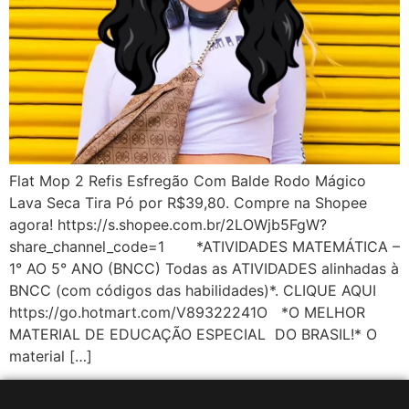
Flat Mop 2 Refis Esfregão Com Balde Rodo Mágico
Lava Seca Tira Pó por R$39,80. Compre na Shopee
agora! https://s.shopee.com.br/2LOWjb5FgW?
share_channel_code=1 *ATIVIDADES MATEMÁTICA –
1° AO 5° ANO (BNCC) Todas as ATIVIDADES alinhadas à
BNCC (com códigos das habilidades)*. CLIQUE AQUI
https://go.hotmart.com/V89322241O *O MELHOR
MATERIAL DE EDUCAÇÃO ESPECIAL DO BRASIL!* O
material […]