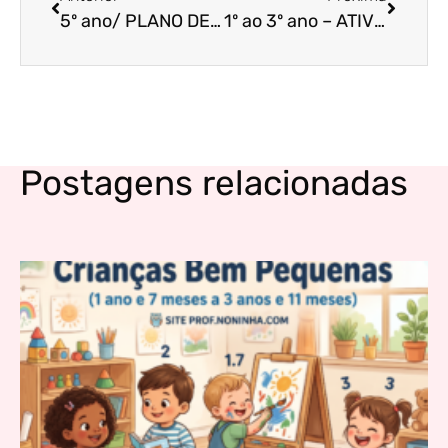
5º ano/ PLANO DE AULA E ATIVIDADES DE LÍNGUA PORTUGUESA/Temática da aula: Leitura, ortografia, gramática (uso do – ice – isse )
1º ao 3º ano – ATIVIDADES DE ORTOGRAFIA GUE E GUI
Postagens relacionadas