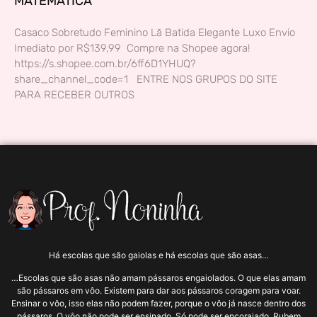
MATEMÁTICA
Casaco Sobretudo Feminino Lã Batida Elegante Luxo Envio
Imediato por R$139,99 Compre na Shopee agora!
https://s.shopee.com.br/6ff6D1YHUQ?
share_channel_code=1 ENTRE NOS GRUPOS DO SITE
PARA RECEBER OUTROS
Há escolas que são gaiolas e há escolas que são asas…
…Escolas que são asas não amam pássaros engaiolados. O que elas amam
são pássaros em vôo. Existem para dar aos pássaros coragem para voar.
Ensinar o vôo, isso elas não podem fazer, porque o vôo já nasce dentro dos
pássaros. O vôo não pode ser ensinado. Só pode ser encorajado. Rubem