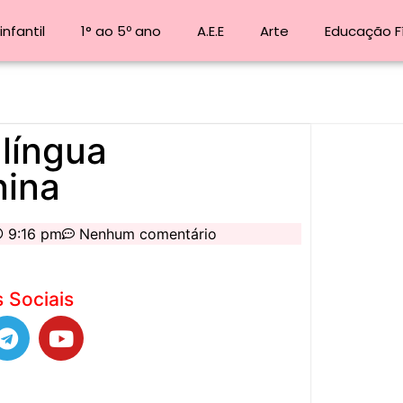
nfantil
1° ao 5º ano
A.E.E
Arte
Educação F
 língua
nina
9:16 pm
Nenhum comentário
 Sociais