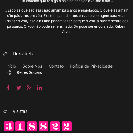
Há escolas que são gaiolas e há escolas que são asas…
…Escolas que são asas não amam pássaros engaiolados. O que elas amam
são pássaros em vôo. Existem para dar aos pássaros coragem para voar.
Ensinar o vôo, isso elas não podem fazer, porque o vôo já nasce dentro dos
pássaros. O vôo não pode ser ensinado. Só pode ser encorajado. Rubem
Alves
Links Uteis
Início
Sobre Nós
Contato
Política de Privacidade
Redes Sociais
Visistas