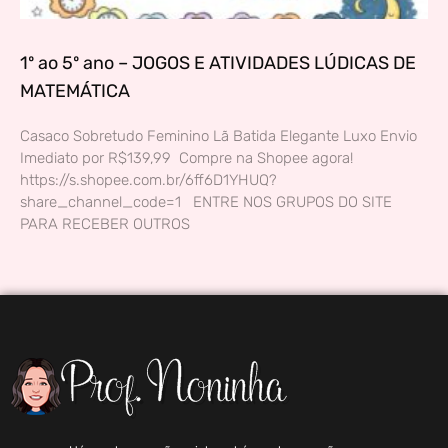
1º ao 5º ano – JOGOS E ATIVIDADES LÚDICAS DE
MATEMÁTICA
Casaco Sobretudo Feminino Lã Batida Elegante Luxo Envio
Imediato por R$139,99 Compre na Shopee agora!
https://s.shopee.com.br/6ff6D1YHUQ?
share_channel_code=1 ENTRE NOS GRUPOS DO SITE
PARA RECEBER OUTROS