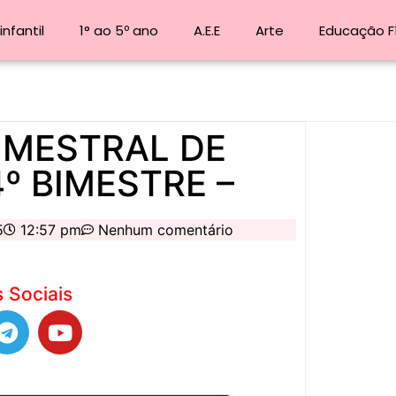
nfantil
1° ao 5º ano
A.E.E
Arte
Educação F
BIMESTRAL DE
4º BIMESTRE –
5
12:57 pm
Nenhum comentário
 Sociais