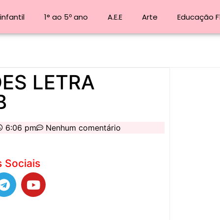
nfantil
1° ao 5º ano
A.E.E
Arte
Educação F
ADES LETRA
B
6:06 pm
Nenhum comentário
 Sociais