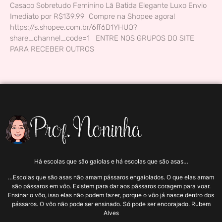
Casaco Sobretudo Feminino Lã Batida Elegante Luxo Envio
Imediato por R$139,99 Compre na Shopee agora!
https://s.shopee.com.br/6ff6D1YHUQ?
share_channel_code=1 ENTRE NOS GRUPOS DO SITE
PARA RECEBER OUTROS
Há escolas que são gaiolas e há escolas que são asas…
…Escolas que são asas não amam pássaros engaiolados. O que elas amam
são pássaros em vôo. Existem para dar aos pássaros coragem para voar.
Ensinar o vôo, isso elas não podem fazer, porque o vôo já nasce dentro dos
pássaros. O vôo não pode ser ensinado. Só pode ser encorajado. Rubem
Alves