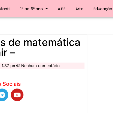
fantil
1° ao 5º ano
A.E.E
Arte
Educação 
des de matemática
ir –
1:37 pm
Nenhum comentário
 Sociais