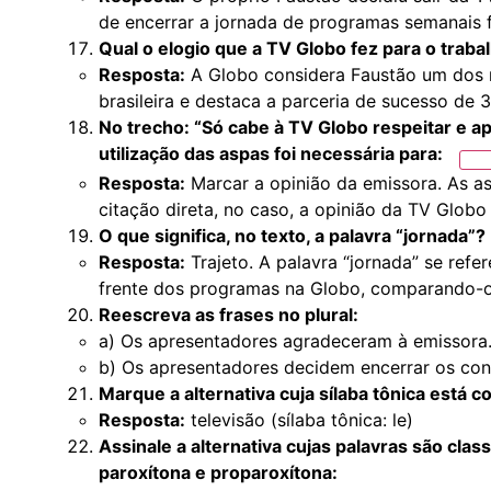
de encerrar a jornada de programas semanais f
Qual o elogio que a TV Globo fez para o trab
Resposta:
A Globo considera Faustão um dos 
brasileira e destaca a parceria de sucesso de 
No trecho: “Só cabe à TV Globo respeitar e apl
utilização das aspas foi necessária
para:
Resposta:
Marcar a opinião da emissora. As as
citação direta, no caso, a opinião da TV Globo 
O que significa, no texto, a palavra “jornada”?
Resposta:
Trajeto. A palavra “jornada” se ref
frente dos programas na Globo, comparando-o 
Reescreva as frases no plural:
a) Os apresentadores agradeceram à emissora
b) Os apresentadores decidem encerrar os con
Marque a alternativa cuja sílaba tônica está 
Resposta:
televisão (sílaba tônica: le)
Assinale a alternativa cujas palavras são cla
paroxítona e proparoxítona: