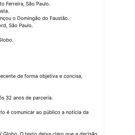
o Ferreira, São Paulo.
asta.
ançou o Domingão do Faustão.
ord, São Paulo.
Globo.
recente de forma objetiva e concisa,
s 32 anos de parceria.
xto é comunicar ao público a notícia da
V Globo. O texto deixa claro que a decisão