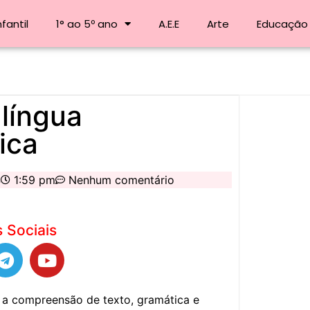
fantil
1° ao 5º ano
A.E.E
Arte
Educação 
 língua
ica
4
1:59 pm
Nenhum comentário
 Sociais
r a compreensão de texto, gramática e