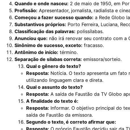
Quando e onde nasceu:
2 de maio de 1950, em Port
Profissão:
Apresentador, jornalista, radialista e cine
Começou a fazer sucesso quando:
a Rede Globo l
Substantivos próprios:
Porto Ferreira, Luciana, Rec
Classificação das palavras:
polissílabas.
Anunciou que:
não irá renovar seu contrato com a 
Sinônimo de sucesso, exceto:
fracasso.
Antônimo de início:
término.
Separação de sílabas correta:
emissora/sorteio.
Qual o gênero do texto?
Resposta:
Notícia. O texto apresenta um fato 
utilizando linguagem clara e direta.
Qual o assunto do texto?
Resposta:
A saída de Faustão da TV Globo apó
A finalidade do texto é:
Resposta:
Informar. O objetivo principal do te
saída de Faustão da emissora.
Segundo o texto, é correto afirmar que:
Resposta:
O próprio Faustão decidiu sair da T