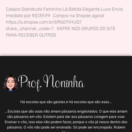
Casaco Sobretudo Feminino Lã Batida Elegante Luxo Envio
Imediato por R$139,99 Compre na Shopee agora!
https://s.shopee.com.br/6ff6D1YHUQ?
share_channel_code=1 ENTRE NOS GRUPOS DO SITE
PARA RECEBER OUTROS
Há escolas que são gaiolas e há escolas que são asas…
…Escolas que são asas não amam pássaros engaiolados. O que elas amam
são pássaros em vôo. Existem para dar aos pássaros coragem para voar.
Ensinar o vôo, isso elas não podem fazer, porque o vôo já nasce dentro dos
pássaros. O vôo não pode ser ensinado. Só pode ser encorajado. Rubem