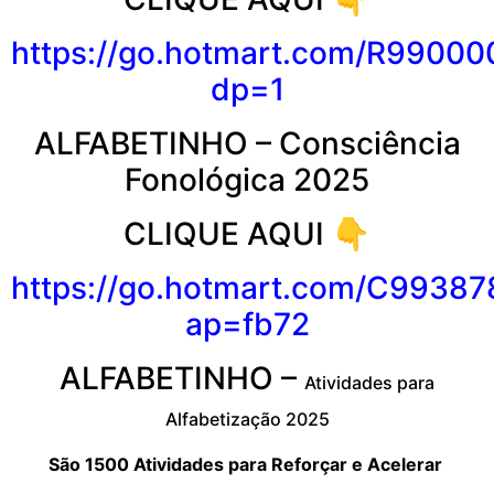
https://go.hotmart.com/R9900
dp=1
ALFABETINHO – Consciência
Fonológica 2025
CLIQUE AQUI 👇
https://go.hotmart.com/C9938
ap=fb72
ALFABETINHO –
Atividades para
Alfabetização 2025
São 1500 Atividades
para R
eforçar
e A
celerar