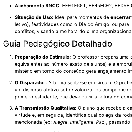
Alinhamento BNCC:
,
,
EF04ER01
EF05ER02
EF06E
Situação de Uso:
Ideal para momentos de
encerram
letivo), festividades como o Dia do Amigo, ou para
conflitos, visando a melhora do clima organizacional
Guia Pedagógico Detalhado
Preparação do Estímulo:
O professor prepara uma 
equivalentes ao número exato de alunos) e a embrul
mistério em torno do conteúdo gera engajamento im
O Disparador:
A turma senta-se em círculo. O profe
um discurso afetivo sobre valorizar os companheiros
primeiro estudante, que deve ouvir a leitura do com
A Transmissão Qualitativa:
O aluno que recebe a ca
virtude e, em seguida, identifica qual colega da ro
mencionada (ex:
Alegre
,
Inteligente
,
Paz
), passando 