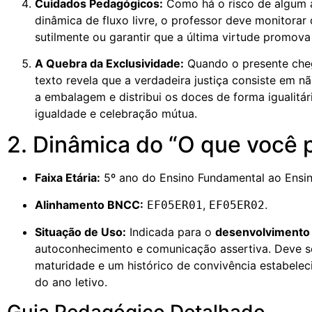
Cuidados Pedagógicos:
Como há o risco de algum a
dinâmica de fluxo livre, o professor deve monitorar 
sutilmente ou garantir que a última virtude promov
A Quebra da Exclusividade:
Quando o presente che
texto revela que a verdadeira justiça consiste em n
a embalagem e distribui os doces de forma igualitá
igualdade e celebração mútua.
2. Dinâmica do “O que você 
Faixa Etária:
5º ano do Ensino Fundamental ao Ensi
Alinhamento BNCC:
,
.
EF05ER01
EF05ER02
Situação de Uso:
Indicada para o
desenvolvimento 
autoconhecimento e comunicação assertiva. Deve s
maturidade e um histórico de convivência estabeleci
do ano letivo.
Guia Pedagógico Detalhado