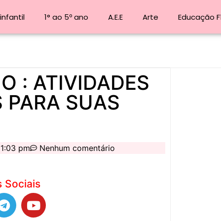
nfantil
1° ao 5º ano
A.E.E
Arte
Educação F
NO : ATIVIDADES
S PARA SUAS
1:03 pm
Nenhum comentário
 Sociais