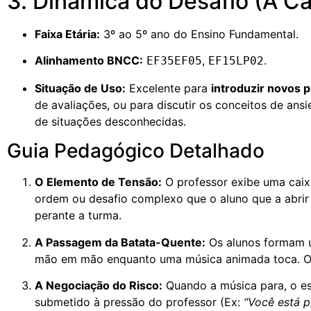
3. Dinâmica do Desafio (A C
Faixa Etária:
3º ao 5º ano do Ensino Fundamental.
Alinhamento BNCC:
,
.
EF35EF05
EF15LP02
Situação de Uso:
Excelente para
introduzir novos 
de avaliações, ou para discutir os conceitos de ansi
de situações desconhecidas.
Guia Pedagógico Detalhado
O Elemento de Tensão:
O professor exibe uma caix
ordem ou desafio complexo que o aluno que a abrir
perante a turma.
A Passagem da Batata-Quente:
Os alunos formam u
mão em mão enquanto uma música animada toca. O p
A Negociação do Risco:
Quando a música para, o es
submetido à pressão do professor (Ex:
“Você está p