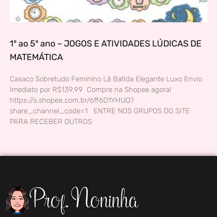
1º ao 5º ano – JOGOS E ATIVIDADES LÚDICAS DE
MATEMÁTICA
Casaco Sobretudo Feminino Lã Batida Elegante Luxo Envio
Imediato por R$139,99 Compre na Shopee agora!
https://s.shopee.com.br/6ff6D1YHUQ?
share_channel_code=1 ENTRE NOS GRUPOS DO SITE
PARA RECEBER OUTROS