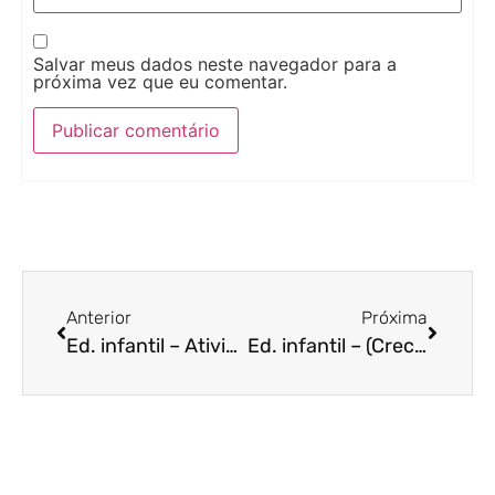
Salvar meus dados neste navegador para a
próxima vez que eu comentar.
Anterior
Próxima
Ed. infantil – Atividades divertidas sobre: Lateralidade e Noção Espacial
Ed. infantil – (Creche e Pré-Escola) – PLANOS DE AULA: Territórios de Giz e Movimento no Chão