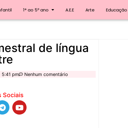
fantil
1° ao 5º ano
A.E.E
Arte
Educação 
mestral de língua
tre
5:41 pm
Nenhum comentário
 Sociais