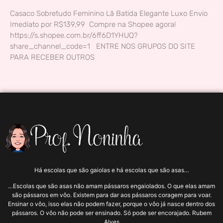
Casaco Sobretudo Feminino Lã Batida Elegante Luxo Envio
Imediato por R$139,99 Compre na Shopee agora!
https://s.shopee.com.br/6ff6D1YHUQ?
share_channel_code=1 ENTRE NOS GRUPOS DO SITE
PARA RECEBER OUTROS
Há escolas que são gaiolas e há escolas que são asas…
…Escolas que são asas não amam pássaros engaiolados. O que elas amam
são pássaros em vôo. Existem para dar aos pássaros coragem para voar.
Ensinar o vôo, isso elas não podem fazer, porque o vôo já nasce dentro dos
pássaros. O vôo não pode ser ensinado. Só pode ser encorajado. Rubem
Alves