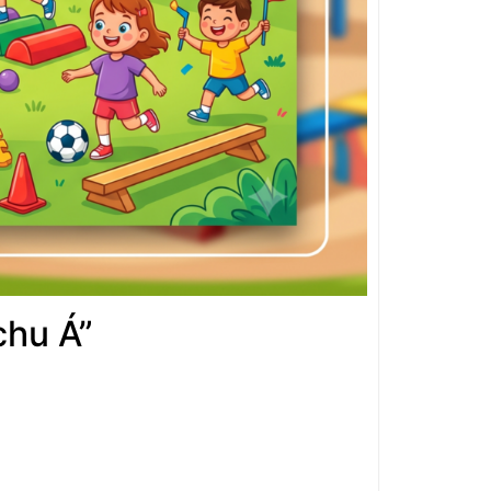
chu Á”