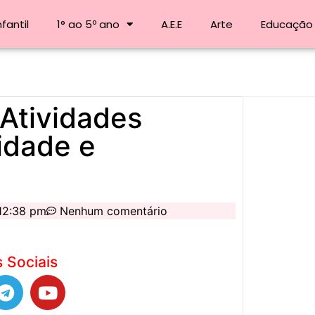
fantil
1° ao 5º ano
A.E.E
Arte
Educação 
– Atividades
idade e
12:38 pm
Nenhum comentário
 Sociais