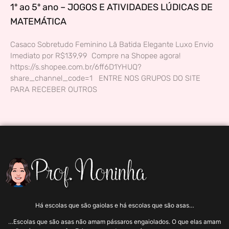
1º ao 5º ano – JOGOS E ATIVIDADES LÚDICAS DE
MATEMÁTICA
Casaco Sobretudo Feminino Lã Batida Elegante Luxo Envio
Imediato por R$139,99 Compre na Shopee agora!
https://s.shopee.com.br/6ff6D1YHUQ?
share_channel_code=1 ENTRE NOS GRUPOS DO SITE
PARA RECEBER OUTROS
Há escolas que são gaiolas e há escolas que são asas…
…Escolas que são asas não amam pássaros engaiolados. O que elas amam