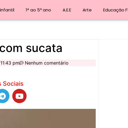
nfantil
1° ao 5º ano
A.E.E
Arte
Educação F
 com sucata
11:43 pm
Nenhum comentário
 Sociais