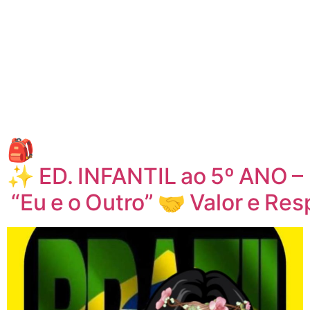
🎒
✨ ED. INFANTIL ao 5º ANO –
“Eu e o Outro” 🤝 Valor e Re