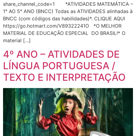
share_channel_code=1 *ATIVIDADES MATEMÁTICA –
1° AO 5° ANO (BNCC) Todas as ATIVIDADES alinhadas à
BNCC (com códigos das habilidades)*. CLIQUE AQUI
https://go.hotmart.com/V89322241O *O MELHOR
MATERIAL DE EDUCAÇÃO ESPECIAL DO BRASIL!* O
material […]
4º ANO – ATIVIDADES DE
LÍNGUA PORTUGUESA /
TEXTO E INTERPRETAÇÃO