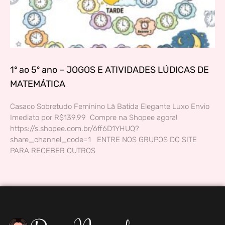
1º ao 5º ano – JOGOS E ATIVIDADES LÚDICAS DE
MATEMÁTICA
Casaco Sobretudo Feminino Lã Batida Elegante Luxo Envio
Imediato por R$139,99 Compre na Shopee agora!
https://s.shopee.com.br/6ff6D1YHUQ?
share_channel_code=1 ENTRE NOS GRUPOS DO SITE
PARA RECEBER OUTROS