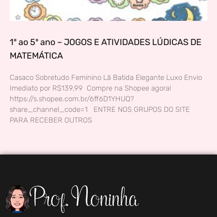
1º ao 5º ano – JOGOS E ATIVIDADES LÚDICAS DE
MATEMÁTICA
Casaco Sobretudo Feminino Lã Batida Elegante Luxo Envio
Imediato por R$139,99 Compre na Shopee agora!
https://s.shopee.com.br/6ff6D1YHUQ?
share_channel_code=1 ENTRE NOS GRUPOS DO SITE
PARA RECEBER OUTROS