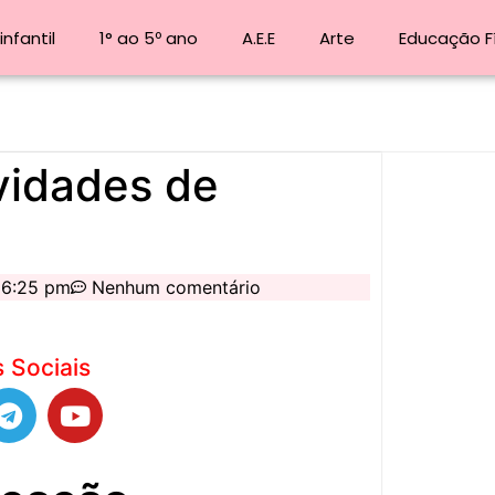
nfantil
1° ao 5º ano
A.E.E
Arte
Educação F
ividades de
6:25 pm
Nenhum comentário
 Sociais