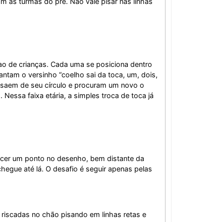
 as turmas do pré. Não vale pisar nas linhas
 ao de crianças. Cada uma se posiciona dentro
antam o versinho “coelho sai da toca, um, dois,
os saem de seu círculo e procuram um novo o
Nessa faixa etária, a simples troca de toca já
ecer um ponto no desenho, bem distante da
 chegue até lá. O desafio é seguir apenas pelas
s riscadas no chão pisando em linhas retas e