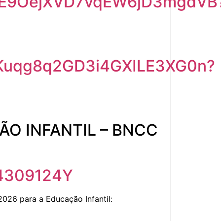
om/E9OejXVD7vqEW6jD3mgdVB
m/Kuqg8q2GD3i4GXILE3XG0n?
ÃO INFANTIL – BNCC
04309124Y
6 para a Educação Infantil: