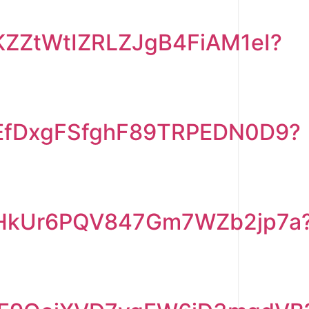
/KZZtWtIZRLZJgB4FiAM1eI?
m/EfDxgFSfghF89TRPEDN0D9?
m/HkUr6PQV847Gm7WZb2jp7a