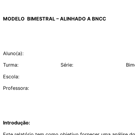
MODELO BIMESTRAL – ALINHADO A BNCC
Aluno(a):
Turma: Série: Bimestre/trimest
Escola:
Professora:
Introdução:
Este relatório tem como objetivo fornecer uma análise 