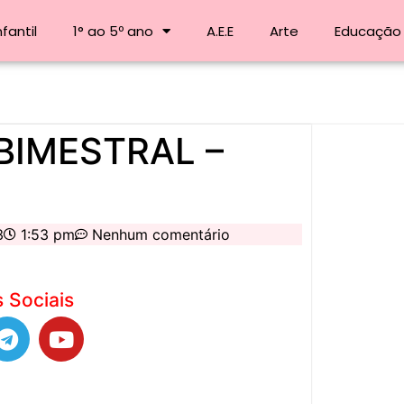
fantil
1° ao 5º ano
A.E.E
Arte
Educação 
BIMESTRAL –
3
1:53 pm
Nenhum comentário
 Sociais